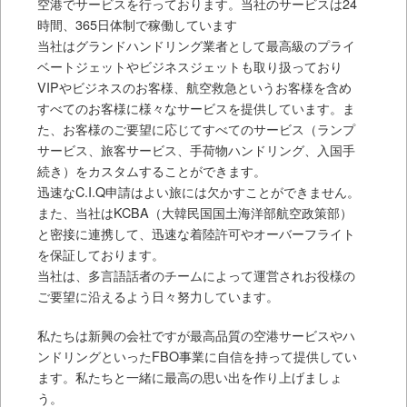
空港でサービスを行っております。当社のサービスは24
時間、365日体制で稼働しています
当社はグランドハンドリング業者として最高級のプライ
ベートジェットやビジネスジェットも取り扱っており
VIPやビジネスのお客様、航空救急というお客様を含め
すべてのお客様に様々なサービスを提供しています。ま
た、お客様のご要望に応じてすべてのサービス（ランプ
サービス、旅客サービス、手荷物ハンドリング、入国手
続き）をカスタムすることができます。
迅速なC.I.Q申請はよい旅には欠かすことができません。
また、当社はKCBA（大韓民国国土海洋部航空政策部）
と密接に連携して、迅速な着陸許可やオーバーフライト
を保証しております。
当社は、多言語話者のチームによって運営されお役様の
ご要望に沿えるよう日々努力しています。
私たちは新興の会社ですが最高品質の空港サービスやハ
ンドリングといったFBO事業に自信を持って提供してい
ます。私たちと一緒に最高の思い出を作り上げましょ
う。